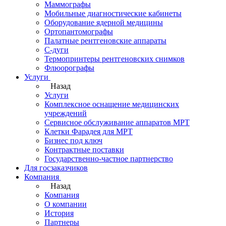
Маммографы
Мобильные диагностические кабинеты
Оборудование ядерной медицины
Ортопантомографы
Палатные рентгеновские аппараты
С-дуги
Термопринтеры рентгеновских снимков
Флюорографы
Услуги
Назад
Услуги
Комплексное оснащение медицинских
учреждений
Сервисное обслуживание аппаратов МРТ
Клетки Фарадея для МРТ
Бизнес под ключ
Контрактные поставки
Государственно-частное партнерство
Для госзаказчиков
Компания
Назад
Компания
О компании
История
Партнеры