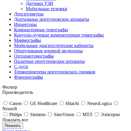
Датчики УЗИ
Мобильные тележки
Денситометры
Дентальные рентгеновские аппараты
Инъекторы
Компьютерные томографы
Конусно-лучевые компьютерные томографы
Маммографы
Мобильные диагностические кабинеты
Оборудование ядерной медицины
Ортопантомографы
Палатные рентгеновские аппараты
С-дуги
Термопринтеры рентгеновских снимков
Флюорографы
Фильтр
Производитель
Canon
GE Healthcare
Hitachi
NeuroLogica
Neusoft
Philips
Siemens
SinoVision
МТЛ
Электрон
Показать все