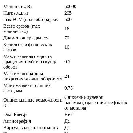
Мощность, Вт
50000
Нагрузка, кг
205
max FOV (поле обзора), мм
500
Всего срезов (max
16
количество)
Диаметр апертуры, см
70
Количество физических
16
срезов
Максимальная cкорость
вращения трубки, секунд/
0.5
оборот
Максимальная зона
24
покрытия за один оборот, мм
Минимальная толщина
0.75
среза, мм
Снижение лучевой
Опциональные возможности
нагрузки;Удаление артефактов
КТ
от металла
Dual Energy
Нет
Ангиография
Да
Виртуальная колоноскопия
Да