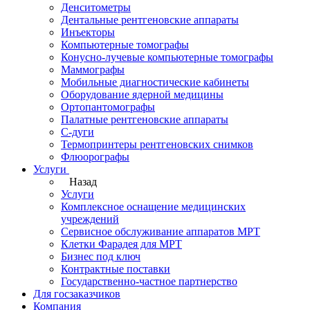
Денситометры
Дентальные рентгеновские аппараты
Инъекторы
Компьютерные томографы
Конусно-лучевые компьютерные томографы
Маммографы
Мобильные диагностические кабинеты
Оборудование ядерной медицины
Ортопантомографы
Палатные рентгеновские аппараты
С-дуги
Термопринтеры рентгеновских снимков
Флюорографы
Услуги
Назад
Услуги
Комплексное оснащение медицинских
учреждений
Сервисное обслуживание аппаратов МРТ
Клетки Фарадея для МРТ
Бизнес под ключ
Контрактные поставки
Государственно-частное партнерство
Для госзаказчиков
Компания