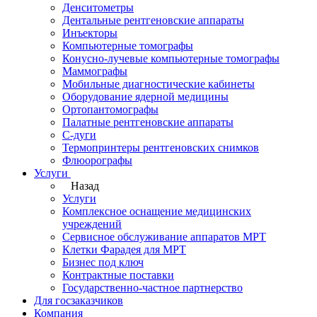
Денситометры
Дентальные рентгеновские аппараты
Инъекторы
Компьютерные томографы
Конусно-лучевые компьютерные томографы
Маммографы
Мобильные диагностические кабинеты
Оборудование ядерной медицины
Ортопантомографы
Палатные рентгеновские аппараты
С-дуги
Термопринтеры рентгеновских снимков
Флюорографы
Услуги
Назад
Услуги
Комплексное оснащение медицинских
учреждений
Сервисное обслуживание аппаратов МРТ
Клетки Фарадея для МРТ
Бизнес под ключ
Контрактные поставки
Государственно-частное партнерство
Для госзаказчиков
Компания