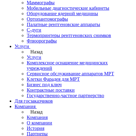
Маммографы
Мобильные диагностические кабинеты
Оборудование ядерной медицины
Ортопантомографы
Палатные рентгеновские аппараты
С-дуги
Термопринтеры рентгеновских снимков
Флюорографы
Услуги
Назад
Услуги
Комплексное оснащение медицинских
учреждений
Сервисное обслуживание аппаратов МРТ
Клетки Фарадея для МРТ
Бизнес под ключ
Контрактные поставки
Государственно-частное партнерство
Для госзаказчиков
Компания
Назад
Компания
О компании
История
Партнеры