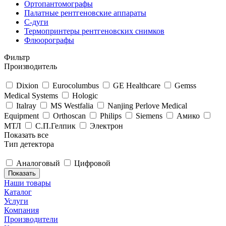
Ортопантомографы
Палатные рентгеновские аппараты
С-дуги
Термопринтеры рентгеновских снимков
Флюорографы
Фильтр
Производитель
Dixion
Eurocolumbus
GE Healthcare
Gemss
Medical Systems
Hologic
Italray
MS Westfalia
Nanjing Perlove Medical
Equipment
Orthoscan
Philips
Siemens
Амико
МТЛ
С.П.Гелпик
Электрон
Показать все
Тип детектора
Аналоговый
Цифровой
Наши товары
Каталог
Услуги
Компания
Производители