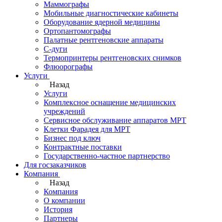
Маммографы
Мобильные диагностические кабинеты
Оборудование ядерной медицины
Ортопантомографы
Палатные рентгеновские аппараты
С-дуги
Термопринтеры рентгеновских снимков
Флюорографы
Услуги
Назад
Услуги
Комплексное оснащение медицинских
учреждений
Сервисное обслуживание аппаратов МРТ
Клетки Фарадея для МРТ
Бизнес под ключ
Контрактные поставки
Государственно-частное партнерство
Для госзаказчиков
Компания
Назад
Компания
О компании
История
Партнеры