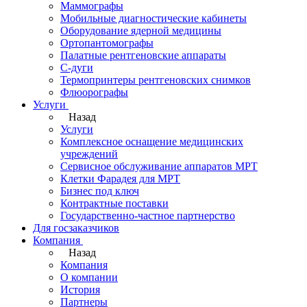
Маммографы
Мобильные диагностические кабинеты
Оборудование ядерной медицины
Ортопантомографы
Палатные рентгеновские аппараты
С-дуги
Термопринтеры рентгеновских снимков
Флюорографы
Услуги
Назад
Услуги
Комплексное оснащение медицинских
учреждений
Сервисное обслуживание аппаратов МРТ
Клетки Фарадея для МРТ
Бизнес под ключ
Контрактные поставки
Государственно-частное партнерство
Для госзаказчиков
Компания
Назад
Компания
О компании
История
Партнеры