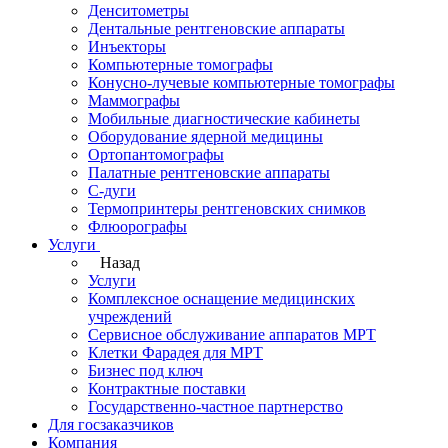
Денситометры
Дентальные рентгеновские аппараты
Инъекторы
Компьютерные томографы
Конусно-лучевые компьютерные томографы
Маммографы
Мобильные диагностические кабинеты
Оборудование ядерной медицины
Ортопантомографы
Палатные рентгеновские аппараты
С-дуги
Термопринтеры рентгеновских снимков
Флюорографы
Услуги
Назад
Услуги
Комплексное оснащение медицинских
учреждений
Сервисное обслуживание аппаратов МРТ
Клетки Фарадея для МРТ
Бизнес под ключ
Контрактные поставки
Государственно-частное партнерство
Для госзаказчиков
Компания