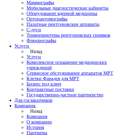
Маммографы
Мобильные диагностические кабинеты
Оборудование ядерной медицины
Ортопантомографы
Палатные рентгеновские аппараты
С-дуги
Термопринтеры рентгеновских снимков
Флюорографы
Услуги
Назад
Услуги
Комплексное оснащение медицинских
учреждений
Сервисное обслуживание аппаратов МРТ
Клетки Фарадея для МРТ
Бизнес под ключ
Контрактные поставки
Государственно-частное партнерство
Для госзаказчиков
Компания
Назад
Компания
О компании
История
Партнеры