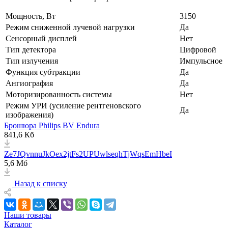
Мощность, Вт
3150
Режим сниженной лучевой нагрузки
Да
Сенсорный дисплей
Нет
Тип детектора
Цифровой
Тип излучения
Импульсное
Функция субтракции
Да
Ангиография
Да
Моторизированность системы
Нет
Режим УРИ (усиление рентгеновского
Да
изображения)
Брошюра Philips BV Endura
841,6 Кб
Ze7JQvnnuJkOex2jtFs2UPUwlseqhTjWqsEmHbeI
5,6 Мб
Назад к списку
Наши товары
Каталог