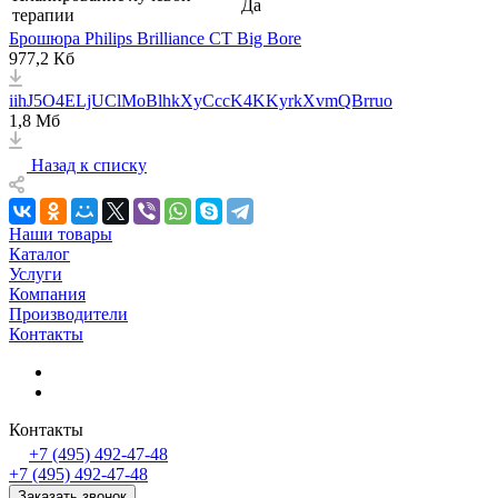
Да
терапии
Брошюра Philips Brilliance CT Big Bore
977,2 Кб
iihJ5O4ELjUClMoBlhkXyCccK4KKyrkXvmQBrruo
1,8 Мб
Назад к списку
Наши товары
Каталог
Услуги
Компания
Производители
Контакты
Контакты
+7 (495) 492-47-48
+7 (495) 492-47-48
Заказать звонок