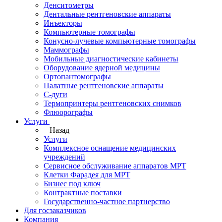
Денситометры
Дентальные рентгеновские аппараты
Инъекторы
Компьютерные томографы
Конусно-лучевые компьютерные томографы
Маммографы
Мобильные диагностические кабинеты
Оборудование ядерной медицины
Ортопантомографы
Палатные рентгеновские аппараты
С-дуги
Термопринтеры рентгеновских снимков
Флюорографы
Услуги
Назад
Услуги
Комплексное оснащение медицинских
учреждений
Сервисное обслуживание аппаратов МРТ
Клетки Фарадея для МРТ
Бизнес под ключ
Контрактные поставки
Государственно-частное партнерство
Для госзаказчиков
Компания