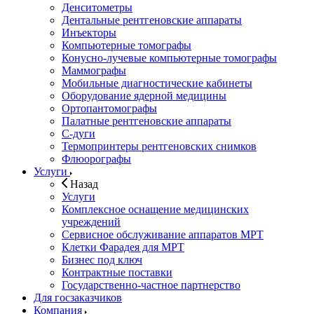
Денситометры
Дентальные рентгеновские аппараты
Инъекторы
Компьютерные томографы
Конусно-лучевые компьютерные томографы
Маммографы
Мобильные диагностические кабинеты
Оборудование ядерной медицины
Ортопантомографы
Палатные рентгеновские аппараты
С-дуги
Термопринтеры рентгеновских снимков
Флюорографы
Услуги
Назад
Услуги
Комплексное оснащение медицинских
учреждений
Сервисное обслуживание аппаратов МРТ
Клетки Фарадея для МРТ
Бизнес под ключ
Контрактные поставки
Государственно-частное партнерство
Для госзаказчиков
Компания