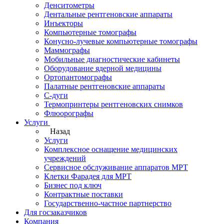
Денситометры
Дентальные рентгеновские аппараты
Инъекторы
Компьютерные томографы
Конусно-лучевые компьютерные томографы
Маммографы
Мобильные диагностические кабинеты
Оборудование ядерной медицины
Ортопантомографы
Палатные рентгеновские аппараты
С-дуги
Термопринтеры рентгеновских снимков
Флюорографы
Услуги
Назад
Услуги
Комплексное оснащение медицинских
учреждений
Сервисное обслуживание аппаратов МРТ
Клетки Фарадея для МРТ
Бизнес под ключ
Контрактные поставки
Государственно-частное партнерство
Для госзаказчиков
Компания