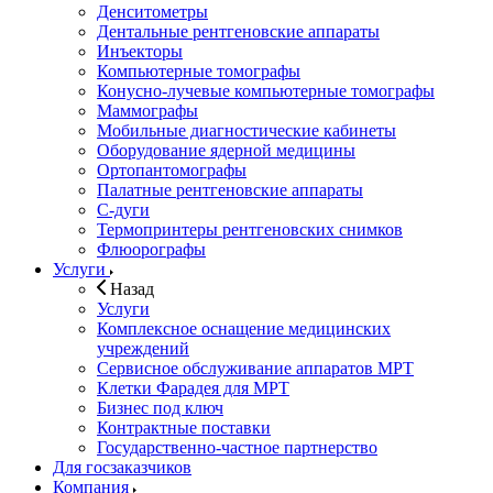
Денситометры
Дентальные рентгеновские аппараты
Инъекторы
Компьютерные томографы
Конусно-лучевые компьютерные томографы
Маммографы
Мобильные диагностические кабинеты
Оборудование ядерной медицины
Ортопантомографы
Палатные рентгеновские аппараты
С-дуги
Термопринтеры рентгеновских снимков
Флюорографы
Услуги
Назад
Услуги
Комплексное оснащение медицинских
учреждений
Сервисное обслуживание аппаратов МРТ
Клетки Фарадея для МРТ
Бизнес под ключ
Контрактные поставки
Государственно-частное партнерство
Для госзаказчиков
Компания