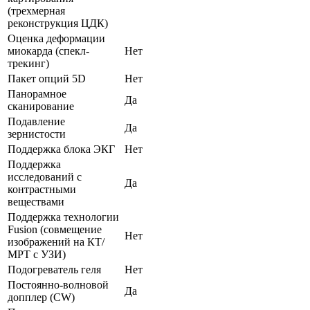
(трехмерная
реконструкция ЦДК)
Оценка деформации
миокарда (спекл-
Нет
трекинг)
Пакет опций 5D
Нет
Панорамное
Да
сканирование
Подавление
Да
зернистости
Поддержка блока ЭКГ
Нет
Поддержка
исследований с
Да
контрастными
веществами
Поддержка технологии
Fusion (совмещение
Нет
изображений на КТ/
МРТ с УЗИ)
Подогреватель геля
Нет
Постоянно-волновой
Да
допплер (CW)