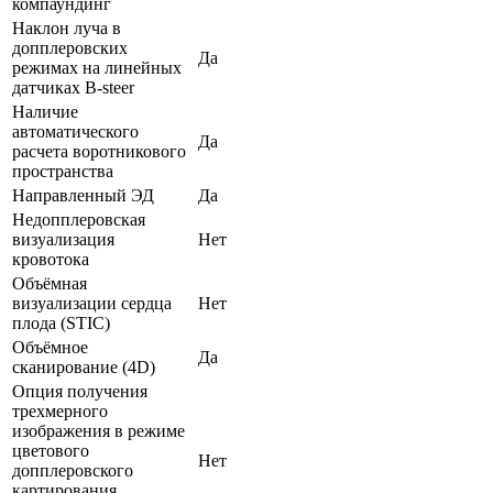
компаундинг
Наклон луча в
допплеровских
Да
режимах на линейных
датчиках B-steer
Наличие
автоматического
Да
расчета воротникового
пространства
Направленный ЭД
Да
Недопплеровская
визуализация
Нет
кровотока
Объёмная
визуализации сердца
Нет
плода (STIC)
Объёмное
Да
сканирование (4D)
Опция получения
трехмерного
изображения в режиме
цветового
Нет
допплеровского
картирования