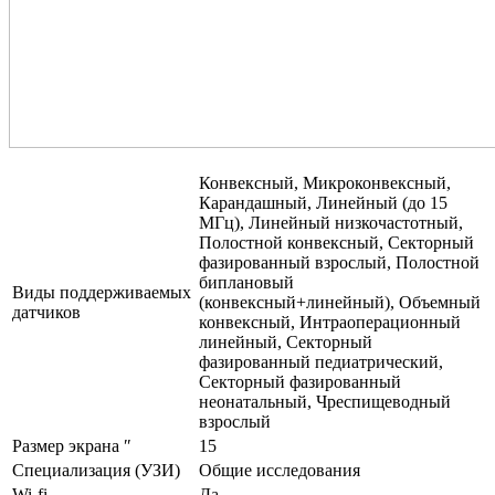
Конвексный, Микроконвексный,
Карандашный, Линейный (до 15
МГц), Линейный низкочастотный,
Полостной конвексный, Секторный
фазированный взрослый, Полостной
биплановый
Виды поддерживаемых
(конвексный+линейный), Объемный
датчиков
конвексный, Интраоперационный
линейный, Секторный
фазированный педиатрический,
Секторный фазированный
неонатальный, Чреспищеводный
взрослый
Размер экрана ″
15
Специализация (УЗИ)
Общие исследования
Wi-fi
Да