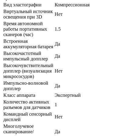
Вид эластографии
Компрессионная
Виртуальный источник
Нет
освещения при 3D
Время автономной
работы портативных
1.5
сканеров (час)
Встроенная
Да
аккумуляторная батарея
Высокочастотный
Да
импульсный допплер
Высокочувствительный
допплер (визуализация
Нет
микрососудов)
Импульсно-волновой
Да
допплер
Класс аппарата
Экспертный
Количество активных
1
разъемов для датчиков
Командный сенсорный
Нет
дисплей
Многолучевое
сканирование/
Да