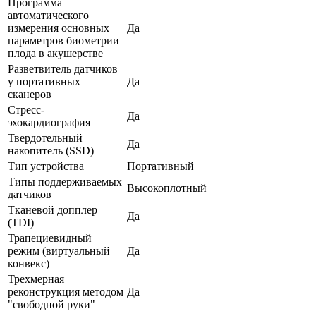
Программа
автоматического
измерения основных
Да
параметров биометрии
плода в акушерстве
Разветвитель датчиков
у портативных
Да
сканеров
Стресс-
Да
эхокардиография
Твердотельный
Да
накопитель (SSD)
Тип устройства
Портативный
Типы поддерживаемых
Высокоплотный
датчиков
Тканевой допплер
Да
(TDI)
Трапециевидный
режим (виртуальный
Да
конвекс)
Трехмерная
реконструкция методом
Да
"свободной руки"