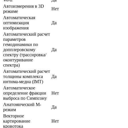
Автоизмерения в 3D
Нет
режиме
Автоматическая
оптимизация
Да
изображения
Автоматический расчет
параметров
гемодинамики по
допплеровскому
Да
спектру (трассировка/
оконтуривание
спектра)
Автоматический расчет
толщины комплекса
Да
интима-медиа (IMT)
Автоматическое
определение фракции
Нет
выброса по Симпсону
Анатомический М-
Да
режим
Векторное
картирование
Нет
кровотока