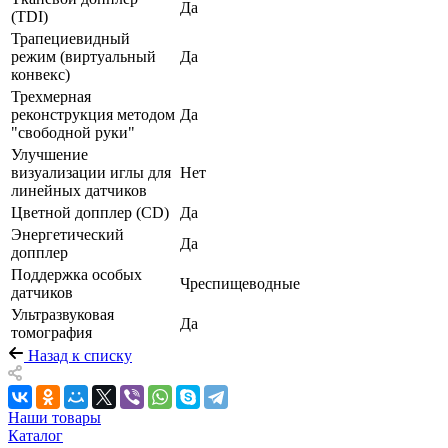
Да
(TDI)
Трапециевидный
режим (виртуальный
Да
конвекс)
Трехмерная
реконструкция методом
Да
"свободной руки"
Улучшение
визуализации иглы для
Нет
линейных датчиков
Цветной допплер (CD)
Да
Энергетический
Да
допплер
Поддержка особых
Чреспищеводные
датчиков
Ультразвуковая
Да
томография
Назад к списку
Наши товары
Каталог