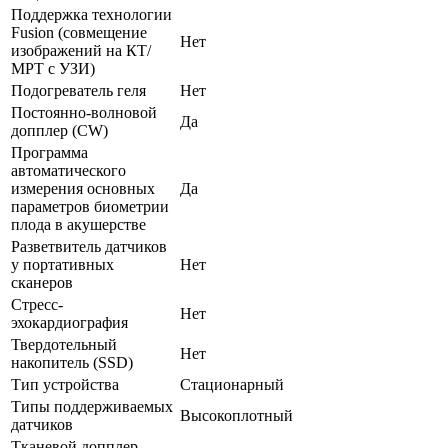
Поддержка технологии
Fusion (совмещение
Нет
изображений на КТ/
МРТ с УЗИ)
Подогреватель геля
Нет
Постоянно-волновой
Да
допплер (CW)
Программа
автоматического
измерения основных
Да
параметров биометрии
плода в акушерстве
Разветвитель датчиков
у портативных
Нет
сканеров
Стресс-
Нет
эхокардиография
Твердотельный
Нет
накопитель (SSD)
Тип устройства
Стационарный
Типы поддерживаемых
Высокоплотный
датчиков
Тканевой допплер