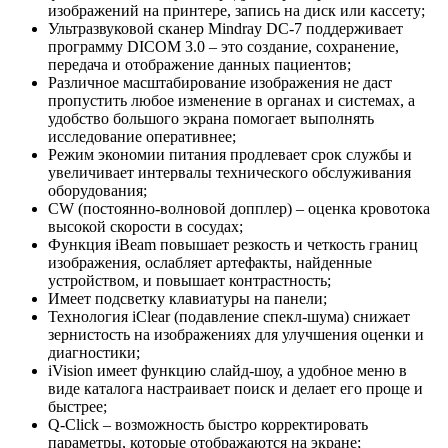
изображений на принтере, запись на диск или кассету;
Ультразвуковой сканер Mindray DC-7 поддерживает
программу DICOM 3.0 – это создание, сохранение,
передача и отображение данных пациентов;
Различное масштабирование изображения не даст
пропустить любое изменение в органах и системах, а
удобство большого экрана помогает выполнять
исследование оперативнее;
Режим экономии питания продлевает срок службы и
увеличивает интервалы технического обслуживания
оборудования;
CW (постоянно-волновой допплер) – оценка кровотока
высокой скорости в сосудах;
Функция iBeam повышает резкость и четкость границ
изображения, ослабляет артефакты, найденные
устройством, и повышает контрастность;
Имеет подсветку клавиатуры на панели;
Технология iClear (подавление спекл-шума) снижает
зернистость на изображениях для улучшения оценки и
диагностики;
iVision имеет функцию слайд-шоу, а удобное меню в
виде каталога настраивает поиск и делает его проще и
быстрее;
Q-Click – возможность быстро корректировать
параметры, которые отображаются на экране;