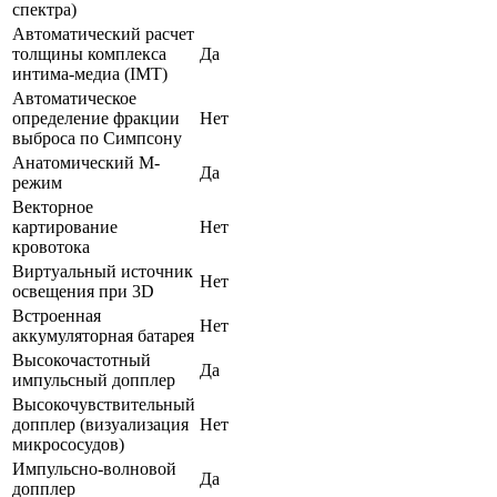
спектра)
Автоматический расчет
толщины комплекса
Да
интима-медиа (IMT)
Автоматическое
определение фракции
Нет
выброса по Симпсону
Анатомический М-
Да
режим
Векторное
картирование
Нет
кровотока
Виртуальный источник
Нет
освещения при 3D
Встроенная
Нет
аккумуляторная батарея
Высокочастотный
Да
импульсный допплер
Высокочувствительный
допплер (визуализация
Нет
микрососудов)
Импульсно-волновой
Да
допплер