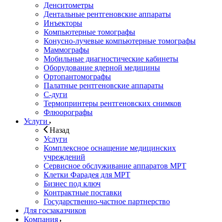
Денситометры
Дентальные рентгеновские аппараты
Инъекторы
Компьютерные томографы
Конусно-лучевые компьютерные томографы
Маммографы
Мобильные диагностические кабинеты
Оборудование ядерной медицины
Ортопантомографы
Палатные рентгеновские аппараты
С-дуги
Термопринтеры рентгеновских снимков
Флюорографы
Услуги
Назад
Услуги
Комплексное оснащение медицинских
учреждений
Сервисное обслуживание аппаратов МРТ
Клетки Фарадея для МРТ
Бизнес под ключ
Контрактные поставки
Государственно-частное партнерство
Для госзаказчиков
Компания