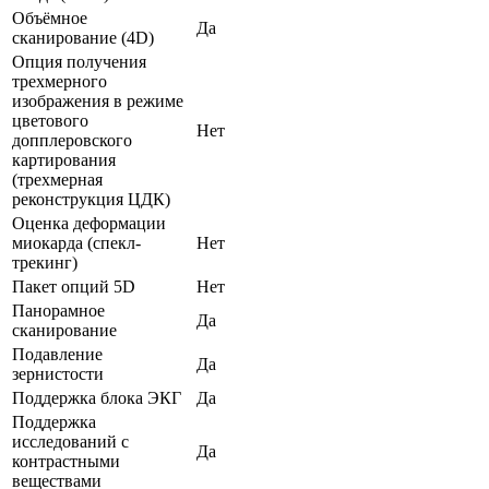
Объёмное
Да
сканирование (4D)
Опция получения
трехмерного
изображения в режиме
цветового
Нет
допплеровского
картирования
(трехмерная
реконструкция ЦДК)
Оценка деформации
миокарда (спекл-
Нет
трекинг)
Пакет опций 5D
Нет
Панорамное
Да
сканирование
Подавление
Да
зернистости
Поддержка блока ЭКГ
Да
Поддержка
исследований с
Да
контрастными
веществами