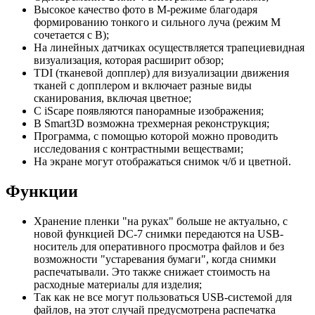
Высокое качество фото в М-режиме благодаря
формированию тонкого и сильного луча (режим М
сочетается с В);
На линейных датчиках осуществляется трапециевидная
визуализация, которая расширит обзор;
TDI (тканевой допплер) для визуализации движения
тканей с допплером и включает разные виды
сканирования, включая цветное;
С iScape появляются панорамные изображения;
В Smart3D возможна трехмерная реконструкция;
Программа, с помощью которой можно проводить
исследования с контрастными веществами;
На экране могут отображаться снимок ч/б и цветной.
Функции
Хранение пленки "на руках" больше не актуально, с
новой функцией DC-7 снимки передаются на USB-
носитель для оперативного просмотра файлов и без
возможности "устаревания бумаги", когда снимки
распечатывали. Это также снижает стоимость на
расходные материалы для изделия;
Так как не все могут пользоваться USB-системой для
файлов, на этот случай предусмотрена распечатка