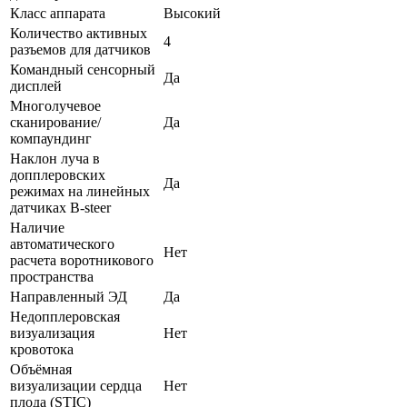
Класс аппарата
Высокий
Количество активных
4
разъемов для датчиков
Командный сенсорный
Да
дисплей
Многолучевое
сканирование/
Да
компаундинг
Наклон луча в
допплеровских
Да
режимах на линейных
датчиках B-steer
Наличие
автоматического
Нет
расчета воротникового
пространства
Направленный ЭД
Да
Недопплеровская
визуализация
Нет
кровотока
Объёмная
визуализации сердца
Нет
плода (STIC)