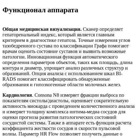
Функционал аппарата
Общая медицинская визуализация.
Сканер определяет
гепаторенальный индекс, который является главным
критерием в диагностике гепатоза. Точные измерения углов
тазобедренного сустава по классификации Графа помогают
врачам оценить состояние суставов и выявить возможные
патологии. Инновационная функция автоматического
определения параметров объектов, таких как площадь, длина
контура и диаметр, упрощает анализ различных структур и
образований. Опция анализа с использованием шкал BI-
RADS помогает классифицировать обнаруженные
образования и гипоэхогенные области молочных желез.
Кардиология
. Consona N8 измеряет фракции выброса по
показателям систолы/диастолы, оценивает сократительную
активность миокарда с проведением количественного анализа
и измеряет толщину комплекса интима-медиа сосудов для
оценки прогноза развития патологических состояний
сосудистой системы. Также в аппарате есть функция расчета
коэффициента жесткости сосудов и скорости пульсовой
волны. Параметр HR Flow позволяет получить данные о