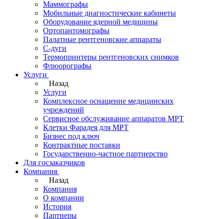
Маммографы
Мобильные диагностические кабинеты
Оборудование ядерной медицины
Ортопантомографы
Палатные рентгеновские аппараты
С-дуги
Термопринтеры рентгеновских снимков
Флюорографы
Услуги
Назад
Услуги
Комплексное оснащение медицинских
учреждений
Сервисное обслуживание аппаратов МРТ
Клетки Фарадея для МРТ
Бизнес под ключ
Контрактные поставки
Государственно-частное партнерство
Для госзаказчиков
Компания
Назад
Компания
О компании
История
Партнеры