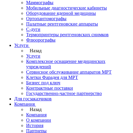
Маммографы
Мобильные диагностические кабинеты
Оборудование ядерной медицины
Ортопантомографы
Палатные рентгеновские аппараты
С-дуги
Термопринтеры рентгеновских снимков
Флюорографы
Услуги
Назад
Услуги
Комплексное оснащение медицинских
учреждений
Сервисное обслуживание аппаратов МРТ
Клетки Фарадея для МРТ
Бизнес под ключ
Контрактные поставки
Государственно-частное партнерство
Для госзаказчиков
Компания
Назад
Компания
О компании
История
Партнеры