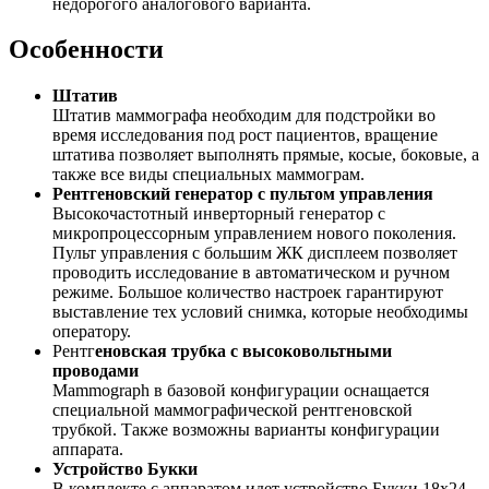
недорогого аналогового варианта.
Особенности
Штатив
Штатив маммографа необходим для подстройки во
время исследования под рост пациентов, вращение
штатива позволяет выполнять прямые, косые, боковые, а
также все виды специальных маммограм.
Рентгеновский генератор с пультом управления
Высокочастотный инверторный генератор с
микропроцессорным управлением нового поколения.
Пульт управления с большим ЖК дисплеем позволяет
проводить исследование в автоматическом и ручном
режиме. Большое количество настроек гарантируют
выставление тех условий снимка, которые необходимы
оператору.
Рентг
еновская трубка с высоковольтными
проводами
Mammograph в базовой конфигурации оснащается
специальной маммографической рентгеновской
трубкой. Также возможны варианты конфигурации
аппарата.
Устройство Букки
В комплекте с аппаратом идет устройство Букки 18х24.