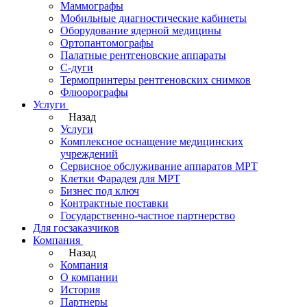
Маммографы
Мобильные диагностические кабинеты
Оборудование ядерной медицины
Ортопантомографы
Палатные рентгеновские аппараты
С-дуги
Термопринтеры рентгеновских снимков
Флюорографы
Услуги
Назад
Услуги
Комплексное оснащение медицинских
учреждений
Сервисное обслуживание аппаратов МРТ
Клетки Фарадея для МРТ
Бизнес под ключ
Контрактные поставки
Государственно-частное партнерство
Для госзаказчиков
Компания
Назад
Компания
О компании
История
Партнеры