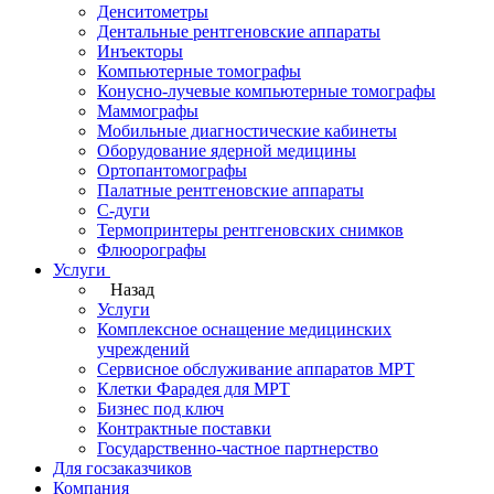
Денситометры
Дентальные рентгеновские аппараты
Инъекторы
Компьютерные томографы
Конусно-лучевые компьютерные томографы
Маммографы
Мобильные диагностические кабинеты
Оборудование ядерной медицины
Ортопантомографы
Палатные рентгеновские аппараты
С-дуги
Термопринтеры рентгеновских снимков
Флюорографы
Услуги
Назад
Услуги
Комплексное оснащение медицинских
учреждений
Сервисное обслуживание аппаратов МРТ
Клетки Фарадея для МРТ
Бизнес под ключ
Контрактные поставки
Государственно-частное партнерство
Для госзаказчиков
Компания