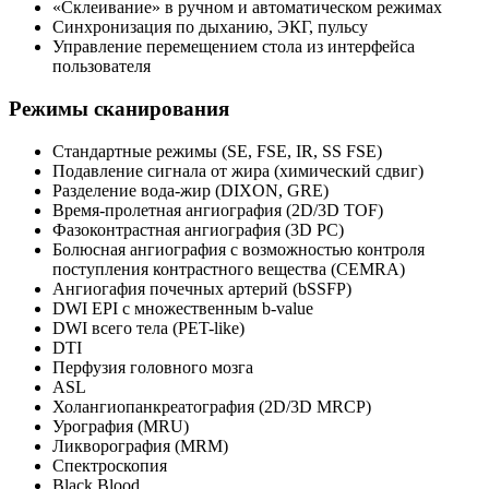
«Склеивание» в ручном и автоматическом режимах
Синхронизация по дыханию, ЭКГ, пульсу
Управление перемещением стола из интерфейса
пользователя
Режимы сканирования
Стандартные режимы (SE, FSE, IR, SS FSE)
Подавление сигнала от жира (химический сдвиг)
Разделение вода-жир (DIXON, GRE)
Время-пролетная ангиография (2D/3D TOF)
Фазоконтрастная ангиография (3D PC)
Болюсная ангиография с возможностью контроля
поступления контрастного вещества (CEMRA)
Ангиогафия почечных артерий (bSSFP)
DWI EPI с множественным b-value
DWI всего тела (PET-like)
DTI
Перфузия головного мозга
ASL
Холангиопанкреатография (2D/3D MRCP)
Урография (MRU)
Ликворография (MRM)
Спектроскопия
Black Blood