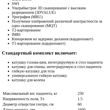
SWI
Ультрабыстрое 3D сканирование с высоким
разрешением (3DVALUE)
Урография (MRU)
Получение изображений различной контрастности за
одно сканирование (MQT)
Т2-картирование
fMRI
Кинорежим на задержке дыхания (кардиопакет)
Т1-картирование (кардиопакет)
Стандартный комплект включает:
катушку голова-шея, интегрируемую в стол пациента
катушку для спины, интегрируемую в стол пациента
гибкую катушку для тела
универсальную гибкую катушку
катушку для колена
Максимальный вес пациента, кг
250
Напряженность поля, Тл
1.5
Диаметр отверстия гентри, см
60
Длина магнита, мм
1600