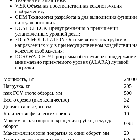
Технологии Smart Dose:
ViSR Объемная пространственная реконструкция
изображения;
ODM Технология разработана для выполнения функции
виртуального щита;
DOSE CHECK Предупреждения о превышении
установленных уровней дозы;
3D mA MODULATION Оптимизирует ток трубки в
направлениях x-y-z при несущественном воздействии на
качество изображения;
DOSEWATCH™ Программа обеспечивает поддержание
минимально приемлемого уровня (ALARA) лучевой
нагрузки.
Мощность, Вт
24000
Нагрузка, кг
205
max FOV (поле обзора), мм
500
Всего срезов (max количество)
32
Диаметр апертуры, см
65
Количество физических срезов
16
Максимальная cкорость вращения трубки, секунд/
0.98
оборот
Максимальная зона покрытия за один оборот, мм
20
Минимальная толщина среза, мм
0.625