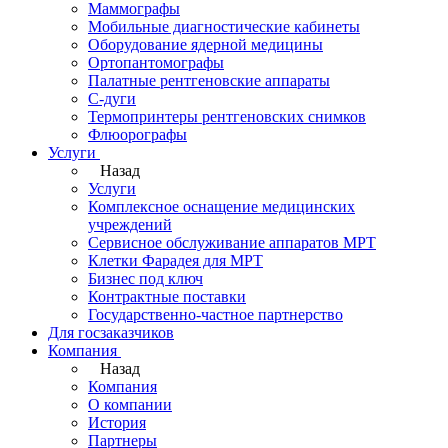
Маммографы
Мобильные диагностические кабинеты
Оборудование ядерной медицины
Ортопантомографы
Палатные рентгеновские аппараты
С-дуги
Термопринтеры рентгеновских снимков
Флюорографы
Услуги
Назад
Услуги
Комплексное оснащение медицинских
учреждений
Сервисное обслуживание аппаратов МРТ
Клетки Фарадея для МРТ
Бизнес под ключ
Контрактные поставки
Государственно-частное партнерство
Для госзаказчиков
Компания
Назад
Компания
О компании
История
Партнеры