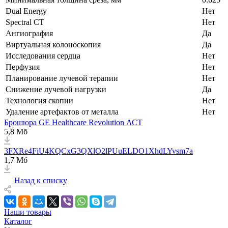
Dual Energy
Нет
Spectral CT
Нет
Ангиография
Да
Виртуальная колоноскопия
Да
Исследования сердца
Нет
Перфузия
Нет
Планирование лучевой терапии
Нет
Снижение лучевой нагрузки
Да
Технология скопии
Нет
Удаление артефактов от металла
Нет
Брошюра GE Healthcare Revolution АСТ
5,8 Мб
3FXRe4FiU4KQCxG3QXlO2lPUuELDO1XhdLYvsm7a
1,7 Мб
Назад к списку
Наши товары
Каталог