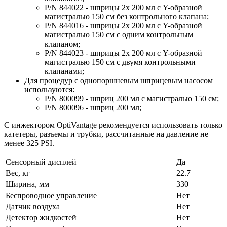
Р/N 844022 - шприцы 2х 200 мл с Y-образной
магистралью 150 см без контрольного клапана;
P/N 844016 - шприцы 2х 200 мл с Y-образной
магистралью 150 см с одним контрольным
клапаном;
P/N 844023 - шприцы 2х 200 мл с Y-образной
магистралью 150 см с двумя контрольными
клапанами;
Для процедур с однопоршневым шприцевым насосом
используются:
P/N 800099 - шприц 200 мл с магистралью 150 см;
P/N 800096 - шприц 200 мл;
С инжектором OptiVantage рекомендуется использовать только
катетеры, разъемы и трубки, рассчитанные на давление не
менее 325 PSI.
Сенсорный дисплей
Да
Вес, кг
22.7
Ширина, мм
330
Беспроводное управление
Нет
Датчик воздуха
Нет
Детектор жидкостей
Нет