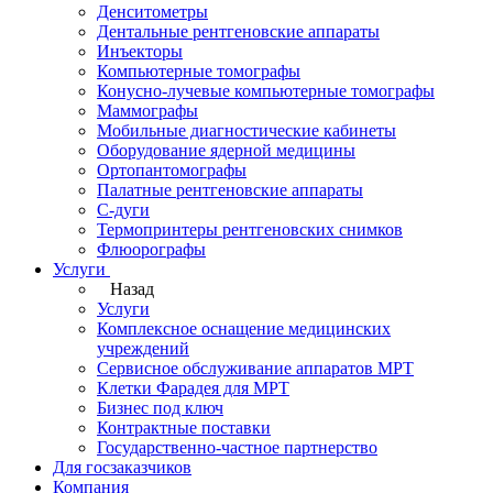
Денситометры
Дентальные рентгеновские аппараты
Инъекторы
Компьютерные томографы
Конусно-лучевые компьютерные томографы
Маммографы
Мобильные диагностические кабинеты
Оборудование ядерной медицины
Ортопантомографы
Палатные рентгеновские аппараты
С-дуги
Термопринтеры рентгеновских снимков
Флюорографы
Услуги
Назад
Услуги
Комплексное оснащение медицинских
учреждений
Сервисное обслуживание аппаратов МРТ
Клетки Фарадея для МРТ
Бизнес под ключ
Контрактные поставки
Государственно-частное партнерство
Для госзаказчиков
Компания