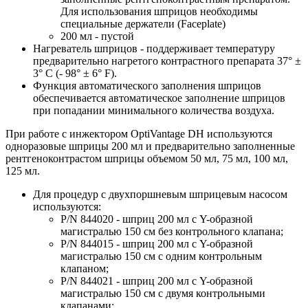
Для использования шприцов необходимы
специальные держатели (Faceplate)
200 мл - пустой
Нагреватель шприцов - поддерживает температуру
предварительно нагретого контрастного препарата 37° ±
3° C (- 98° ± 6° F).
Функция автоматического заполнения шприцов
обеспечивается автоматическое заполнение шприцов
при попадании минимального количества воздуха.
При работе с инжектором OptiVantage DH используются
одноразовые шприцы 200 мл и предварительно заполненные
рентгеноконтрастом шприцы объемом 50 мл, 75 мл, 100 мл,
125 мл.
Для процедур с двухпоршневым шприцевым насосом
используются:
P/N 844020 - шприц 200 мл с Y-образной
магистралью 150 см без контрольного клапана;
P/N 844015 - шприц 200 мл с Y-образной
магистралью 150 см с одним контрольным
клапаном;
P/N 844021 - шприц 200 мл с Y-образной
магистралью 150 см с двумя контрольными
клапанами;