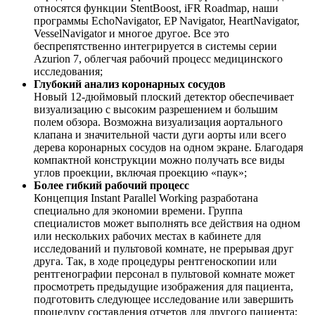
относятся функции StentBoost, iFR Roadmap, наши
программы EchoNavigator, EP Navigator, HeartNavigator,
VesselNavigator и многое другое. Все это
беспрепятственно интегрируется в системы серии
Azurion 7, облегчая рабочий процесс медицинского
исследования;
Глубокий анализ коронарных сосудов
Новый 12-дюймовый плоский детектор обеспечивает
визуализацию с высоким разрешением и большим
полем обзора. Возможна визуализация аортального
клапана и значительной части дуги аорты или всего
дерева коронарных сосудов на одном экране. Благодаря
компактной конструкции можно получать все виды
углов проекции, включая проекцию «паук»;
Более гибкий рабочий процесс
Концепция Instant Parallel Working разработана
специально для экономии времени. Группа
специалистов может выполнять все действия на одном
или нескольких рабочих местах в кабинете для
исследований и пультовой комнате, не прерывая друг
друга. Так, в ходе процедуры рентгеноскопии или
рентгенографии персонал в пультовой комнате может
просмотреть предыдущие изображения для пациента,
подготовить следующее исследование или завершить
процедуру составления отчетов для другого пациента;