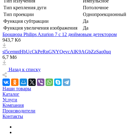
Тип излучения
Импульсное
Тип крепления дуги
Потолочное
Тип проекции
Однопроекционный
Функция субтракции
Да
Функция увеличения изображения
Да
Брошюра Philips Azurion 7 с 12 дюймовым детектором
943,7 Кб
sl5cemntHbUcCkPeRnGNYQevcAlK9AGbZzSao0uq
6,7 Мб
Назад к списку
Наши товары
Каталог
Услуги
Компания
Производители
Контакты