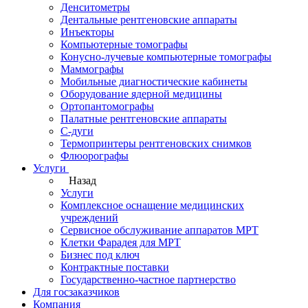
Денситометры
Дентальные рентгеновские аппараты
Инъекторы
Компьютерные томографы
Конусно-лучевые компьютерные томографы
Маммографы
Мобильные диагностические кабинеты
Оборудование ядерной медицины
Ортопантомографы
Палатные рентгеновские аппараты
С-дуги
Термопринтеры рентгеновских снимков
Флюорографы
Услуги
Назад
Услуги
Комплексное оснащение медицинских
учреждений
Сервисное обслуживание аппаратов МРТ
Клетки Фарадея для МРТ
Бизнес под ключ
Контрактные поставки
Государственно-частное партнерство
Для госзаказчиков
Компания