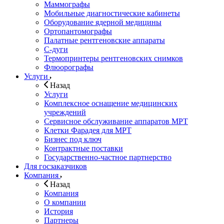
Маммографы
Мобильные диагностические кабинеты
Оборудование ядерной медицины
Ортопантомографы
Палатные рентгеновские аппараты
С-дуги
Термопринтеры рентгеновских снимков
Флюорографы
Услуги
Назад
Услуги
Комплексное оснащение медицинских
учреждений
Сервисное обслуживание аппаратов МРТ
Клетки Фарадея для МРТ
Бизнес под ключ
Контрактные поставки
Государственно-частное партнерство
Для госзаказчиков
Компания
Назад
Компания
О компании
История
Партнеры