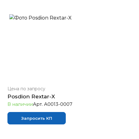
Цена по зап
р
осу
Posdion Rextar-X
В наличии
Арт.
A0013-0007
Запросить КП