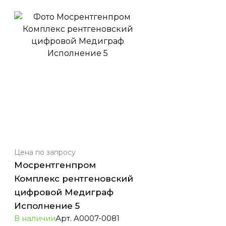
Цена по зап
р
осу
Цена по зап
р
ос
Мосрентгенпром
Мосрентген
Комплекс рентгеновский
Комплекс ре
цифровой Медиграф
цифровой М
Исполнение 5
Исполнение
В наличии
Арт.
A0007-0081
В наличии
Арт.