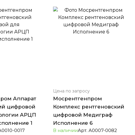
Цена по зап
р
осу
ром Аппарат
Мосрентгенпром
ий цифровой
Комплекс рентгеновский
ологии АРЦП
цифровой Медиграф
полнение 1
Исполнение 6
A0010-0017
В наличии
Арт.
A0007-0082