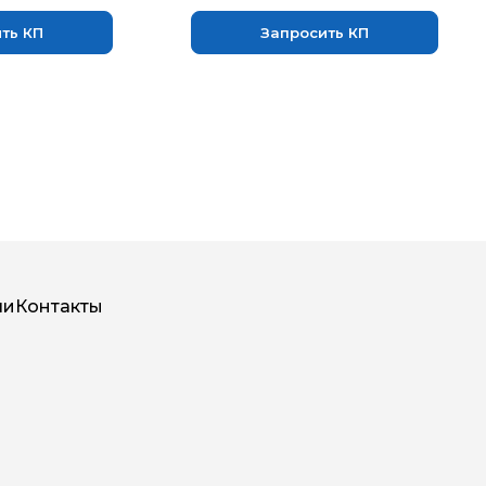
ть КП
Запросить КП
ли
Контакты