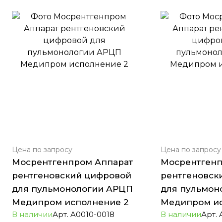
Цена по зап
р
осу
Цена по зап
р
осу
Мосрентгенпром Аппарат
Мосрентгенп
рентгеновский цифровой
рентгеновск
для пульмонологии АРЦП
для пульмон
Медипром исполнение 2
Медипром ис
В наличии
Арт.
A0010-0018
В наличии
Арт.