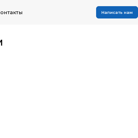
онтакты
Написать нам
м