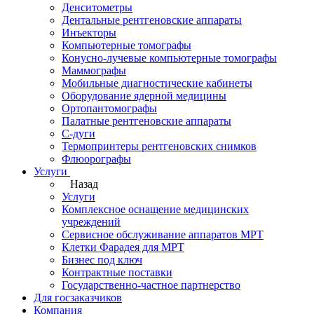
Денситометры
Дентальные рентгеновские аппараты
Инъекторы
Компьютерные томографы
Конусно-лучевые компьютерные томографы
Маммографы
Мобильные диагностические кабинеты
Оборудование ядерной медицины
Ортопантомографы
Палатные рентгеновские аппараты
С-дуги
Термопринтеры рентгеновских снимков
Флюорографы
Услуги
Назад
Услуги
Комплексное оснащение медицинских
учреждений
Сервисное обслуживание аппаратов МРТ
Клетки Фарадея для МРТ
Бизнес под ключ
Контрактные поставки
Государственно-частное партнерство
Для госзаказчиков
Компания