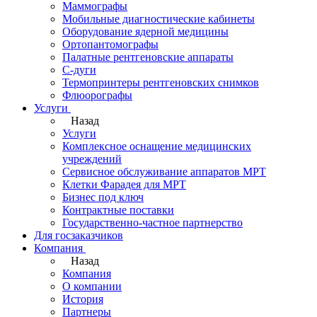
Маммографы
Мобильные диагностические кабинеты
Оборудование ядерной медицины
Ортопантомографы
Палатные рентгеновские аппараты
С-дуги
Термопринтеры рентгеновских снимков
Флюорографы
Услуги
Назад
Услуги
Комплексное оснащение медицинских
учреждений
Сервисное обслуживание аппаратов МРТ
Клетки Фарадея для МРТ
Бизнес под ключ
Контрактные поставки
Государственно-частное партнерство
Для госзаказчиков
Компания
Назад
Компания
О компании
История
Партнеры